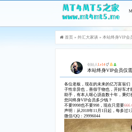
游客，您好！您可以
登录
或
注册
首页
»
外汇大家谈
»
本站终身VIP会员仅
创始人
Lv14
本站终身VIP会员仅需.
各位老板，现在的未来的亿万富翁们，你
子性非异也，善假于物也，开好车才
助手，有本人呕心沥血数十年，秉灯
您问终身VIP会员多少钱？
不要9998也不要998，现在只需要
666.
声明：从2018年11月1日起，每多
微信/QQ：29996044