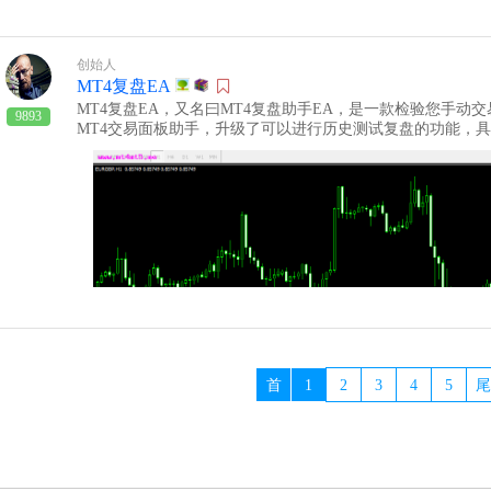
的规律也是不会给你躺赢的机会的，所以ea运行过程中要需
于怎么调整优化ea的参数，阿右在这里做个视频教程，可以
创始人
MT4复盘EA
MT4复盘EA，又名曰MT4复盘助手EA，是一款检验您手动
9893
MT4交易面板助手，升级了可以进行历史测试复盘的功能，
或者百度网盘下载观看：链接: https://pan.baidu.com/s/1ol-so0d
免费下载：MT4复盘EA
首
1
2
3
4
5
尾