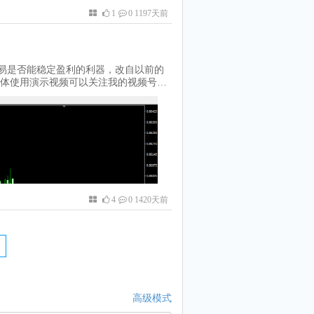
要不断调整参数的以应对当下的行情，至
1
0 1197天前
去我的视频号详细观看。
交易是否能稳定盈利的利器，改自以前的
具体使用演示视频可以关注我的视频号，
KHeac-s6nfPkmFA 提取码: 4utf VIP会员
4
0 1420天前
高级模式