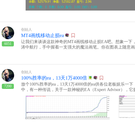
市场对你不利时，它会悄悄地把你拉到安全区域。你可以安心
地照看着。总之，MT4键盘快捷键下单持仓管理ea就像是外
简单快捷，还让你的资金安全得像在银行保险柜里一样。所以
让MT4键盘快捷键下单持仓管理ea成为你的得力助手吧！‍现
键盘快捷键下单持仓管理ea，让每一次交易都成为一次轻松愉快的
创始人
键下单持仓管理ea
MT4画线移动止损ea
让我们来谈谈这款神奇的MT4画线移动止损EA吧。想象一下
6051
涛中航行，手中握着一支强大的魔法画笔。你在图表上随意画
样，这条线就能变成你的保护盾。‍♂️✨懒的看文字的老板请
你在MT4图表上画出一条水平线或射线时，它就能自动识别
这就像是给你的交易装上了一个智能副驾驶，让你即使在离开
交易继续进行。不仅如此，这款EA还能让你的交易更加精准
创始人
价格触及你设定的线时自动执行止损，就像是一个忠诚的守卫
100%胜率的ea，13天1万4000倍
款MT4画线移动止损EA是手动交易者的好帮手，它能让你更
放个100%胜率的ea，13天1万4000倍的ea供各位老板娱
盯着屏幕担心价格波动。现在，你只需要一支画笔，就能在这
7200
中，有一种传说，关于一款神秘的EA（Expert Advisor）
功之路。下载：MT4画线移动止损ea
称为“NeverLose-a-Lot”，它的传说如此之大，以至于
所有的市场都会立刻关闭，无法承受它的完美。NeverLose-a
物，他据说是在深山老林中，通过观察松鼠的攀树技巧和蚂蚁
他的EA使用了一种特别的算法，名为“Flip-a-Coin-O-Ma
定是买还是卖。传说中，这个硬币是由古代神话中的金属制成
意识到，如果他的EA开始交易，世界经济可能会崩溃，因为
在一个只有最勇敢的交易者才能打开的数字保险箱里。这个保
汇市场的所有交易者同时实现了心灵合一，这个密码才会显现