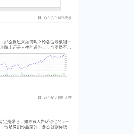
止损、ZIGZAG追踪止损和固定点数追
况和交易策略，灵活切换和组合使用。
的止损位置和历史的交易记录，让你一
损EA是一款值得你拥有的神器，它可以
3
0 1026天前
：MT4智能追踪止损EA
，那么反过来如何呢？给各位老板测一
道路上还是人生的道路上，当屡屡不得
明又一村。正向交易测试图：反向交易
4
0 1094天前
肯定是爆仓，如果有人告诉你他的ea一
，他是像割你韭菜的，要么就割你腰
规律，真有的话那就成了印钞机了，宇宙