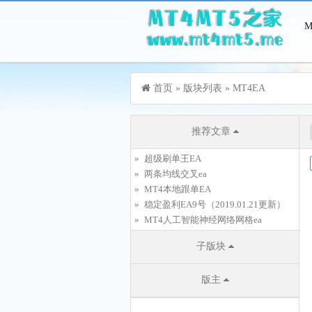
游客，您好！您可以
登录
或
注册
首页
»
版块列表
»
MT4EA
推荐文章
超级刷单王EA
两条均线交叉ea
MT4本地跟单EA
稳定盈利EA9号（2019.01.21更新）
MT4人工智能神经网络网格ea
子版块
版主