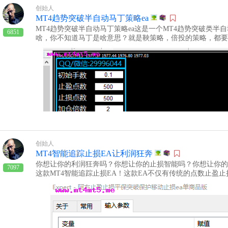
么我们很可能会被市场淘汰。反向做突破反向做突破，就是在
创始人
着价格的方向进行买入或卖出。这种策略的优点是，如果突破
MT4趋势突破半自动马丁策略ea
调，获得较小的利润。而且，反向做突破也比较符合市场的心
MT4趋势突破半自动马丁策略ea这是一个MT4趋势突破类半
的回吐，因为市场的恐惧或贪婪。反向做突破的缺点是，如果
6851
啥，你不知道马丁是啥意思？就是鞅策略，倍投的策略，都要
延续，错失较大的利润。而且，反向做突破也需要较高的风险
数有初始手数，止盈点数，止损点数，加码倍数。减仓次数等
避免价格继续沿着突破的方向运行，造成巨大的损失。总结交
做多做空。第一单也可以设置做多做空的挂单来进行交易。任
有各自的利与弊，没有绝对的好与坏。我们应该根据自己的风
赌的趋势起来，我们大赚一笔。VIP会员下载：MT4趋势突破
自己的策略。无论我们选择哪种策略，我们都应该遵循以下几
说，越高的周期，突破的可信度越高，假突破的概率越低。•
突破，越有可能是真实的，比如有放量、有跳空、有连续的K
越重要的支撑或阻力位，突破的意义越大，比如历史高低点、
认，一般来说，越多的确认信号，突破的可靠性越高，比如有
控制好风险，一般来说，越小的风险，越有利于长期的盈利，
时调整目标等。
创始人
MT4智能追踪止损EA让利润狂奔
你想让你的利润狂奔吗？你想让你的止损智能吗？你想让你的
7097
这款MT4智能追踪止损EA！这款EA不仅有传统的点数止盈
R，ZIGZAG指标智能追踪止损的功能。它可以根据市场波
的利润最大化，风险最小化。无论是多头还是空头，无论是震
款EA都可以帮你实现智能追踪止损，让你的交易更有效率，
单，只要在MT4平台上安装好，然后在你想要交易的货币对
了。你可以根据自己的喜好和风险偏好，设置好止盈止损点数