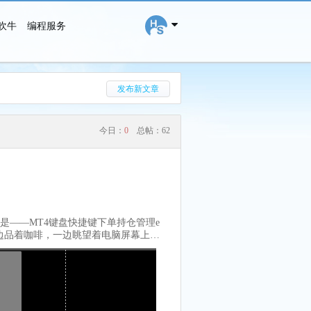
吹牛
编程服务
搜 索
发布新文章
今日：
0
总帖：
62
是——MT4键盘快捷键下单持仓管理e
边品着咖啡，一边眺望着电脑屏幕上的
不需要繁琐地点击鼠标，也不需要填写
一样悄无声息地滑入市场。是的，这就
击手。但等等，这还不是全部！如果你是
的需求。它拥有图表上的按钮，只需轻触
一样简单，但这里赢得不是分数，而是
移动止损功能。就像一个贴心的保镖，当