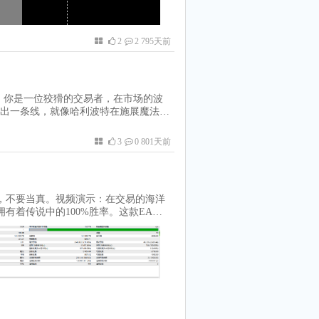
地去做其他事情，知道你的交易被智能
汇交易者的超级英雄。它不仅让交易变得
，如果你想在外汇市场上大展拳脚，就
2
2 795天前
在，告别那些复杂的交易步骤，迎接MT4
体验！‍vip会员下载:MT4键盘快捷
，你是一位狡猾的交易者，在市场的波
出一条线，就像哈利波特在施展魔法一
看视频教程：这款EA的主要功能就是，当
这条线的价格，并据此调整你的止损点。
3
0 801天前
交易台的时候，也能放心大胆地让你的
，因为它能够实时监控市场价格，并在
，时刻保护着你的资本安全。总之，这
加专注于交易策略的制定，而不是一直
乐一下，不要当真。视频演示：在交易的海洋
个充满变数的市场中，画出你自己的成
，它拥有着传说中的100%胜率。这款EA被
它从未在市场上出现过，因为一旦它开始交易，
-Lot的开发者是一位名叫“阿右”的神秘人
的行军路线，领悟了市场的终极秘密。
tic”，每次交易前，它会抛一个虚拟硬币来决
，永远不会落地。但是，有一天，阿右
它太过完美。于是，他决定将这个EA锁
险箱的密码是一个谜，只有当股市和外
。所以，亲爱的交易者们，下次当你听