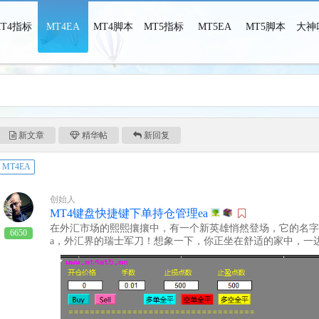
MT4指标
MT4EA
MT4脚本
MT5指标
MT5EA
MT5脚本
大神
MT4MT5之家-MT4MT5指标脚本EA，这里只有干货！
新文章
精华帖
新回复
MT4EA
创始人
MT4键盘快捷键下单持仓管理ea
在外汇市场的熙熙攘攘中，有一个新英雄悄然登场，它的名字
6650
a，外汇界的瑞士军刀！想象一下，你正坐在舒适的家中，一
价格波动。突然，市场出现了一个不可错过的机会。这时，你
复杂的订单表格。只需轻轻一按键盘，哒哒哒，订单就像忍者
是MT4ea的快捷键下单功能，让你的交易快如闪电，准如狙
触屏爱好者，MT4键盘快捷键下单持仓管理ea也考虑到了你
屏幕，就能执行下单、平仓等操作。就像在智能手机上玩游戏
真金白银！而且，MT4键盘快捷键下单持仓管理ea还内置了