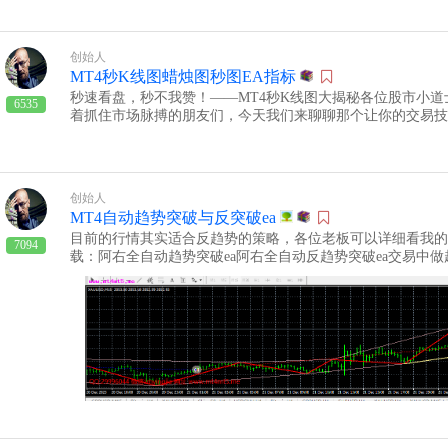
到有人声称拥有100%胜率的EA时，记得，那可能只是“NeverLo
利，不在于永不失败，而在于从失败中学习，变得更加强大。下
创始人
MT4秒K线图蜡烛图秒图EA指标
秒速看盘，秒不我赞！——MT4秒K线图大揭秘各位股市小
6535
着抓住市场脉搏的朋友们，今天我们来聊聊那个让你的交易技
T4的秒K线图！首先，让我们来解释一下什么是“秒K线图”
置，而是一种能让你以秒为单位观察市场动态的超级图表。是
处：1. 实时行情，把握每秒变化：就像超人一样，你的眼睛
微跳动。每一根K线都是市场心跳的见证，让你不错过任何一个
创始人
出：当你使用秒K线图，你可以像忍者一样迅速进出市场。这
MT4自动趋势突破与反突破ea
戏，只不过这里赚的是真金白银。3. 细致分析，洞察市场深
目前的行情其实适合反趋势的策略，各位老板可以详细看我的
扫描，让你能够看到其他人看不到的东西。这就是你的秘密武
7094
载：阿右全自动趋势突破ea阿右全自动反趋势突破ea交易中
4. 情绪控制，冷静应对：当你能够看到市场的每一次呼吸，
势是交易者的朋友，这是一个经典的交易格言。但是，趋势有
一根大阴线就心慌慌的小白，而是成为了那个淡定从容的交易大
突破的时候。假突破是指价格在突破了某个重要的支撑或阻力
图让你的策略测试变得更加高效。你可以快速验证你的交易策
而是迅速回落或反弹，形成一个陷阱。假突破通常会造成顺势
存活下来。所以，亲爱的朋友们，如果你还在使用那些“慢吞吞
会。那么，我们应该如何在交易中处理趋势突破和假突破呢？
MT4的秒K线图，让你的交易如同开了挂一般，秒速飙升！
呢？这两种策略各有什么优缺点呢？下面我们来一一分析。顺
而秒K线图，就是你手中的利剑。拔剑吧，少侠，市场的江湖等
了某个趋势线或水平线后，跟随价格的方向进行买入或卖出。
线使用视频教程：
的，那么我们就能抓住趋势的延续，获得较大的利润。而且，
为价格往往会沿着突破的方向继续运行，直到遇到更强的支撑
破是假的，那么我们就会陷入一个陷阱，遭受损失。而且，顺
我们需要判断突破的质量，比如突破的力度、幅度、交易量等