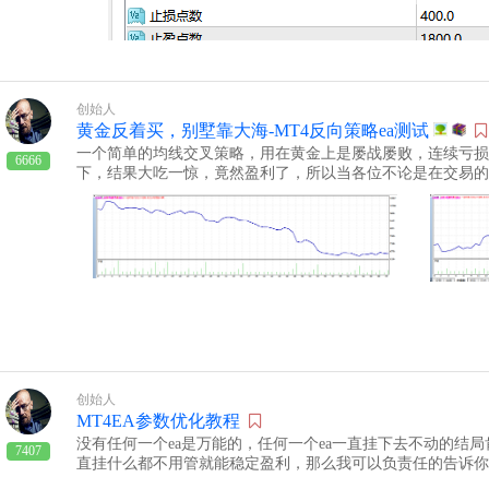
式。这款EA支持四种追踪止损模式：分型追踪止损、ATR追踪
踪止损。每种模式都有自己的优势和特点，你可以根据市场情
这款EA还有一个特别的功能，就是可以在图表上显示出当前
目了然地看到自己的交易效果和进步。 这款MT4智能追踪止
让你的利润狂奔，让你的交易更轻松。赶快下载用起来吧！下载
创始人
黄金反着买，别墅靠大海-MT4反向策略ea测试
一个简单的均线交叉策略，用在黄金上是屡战屡败，连续亏损
6666
下，结果大吃一惊，竟然盈利了，所以当各位不论是在交易的
志，屡屡失败的时候，不妨朝相反的方向走一下，也许柳暗花
测试图：EA下载：均线交叉开仓ea正向均线交叉开仓ea反向
创始人
MT4EA参数优化教程
没有任何一个ea是万能的，任何一个ea一直挂下去不动的结局
7407
直挂什么都不用管就能稳定盈利，那么我可以负责任的告诉你
子，本人20年交易经验告诉你一直稳定盈利的ea不符合自然