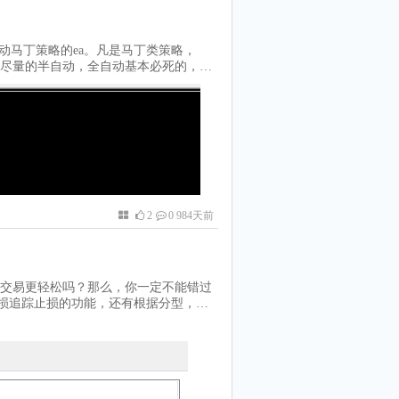
价格突破了某个趋势线或水平线后，反
是假的，那么我们就能抓住价格的回
理，因为价格往往会在突破后出现一定
自动马丁策略的ea。凡是马丁类策略，
突破是真的，那么我们就会错过趋势的
尽量的半自动，全自动基本必死的，参
控制，因为我们需要设定合理的止损，
。可以点击图表的做多做空按钮，直接
易中做趋势突破与反向做趋势突破，都
何行情都不可能一直震荡，这个ea就是
格、目标、能力和市场情况，选择适合
半自动马丁策略ea
个原则：• 选择合适的周期，一般来
 观察突破的形态，一般来说，越明显的
线等。• 确定突破的位置，一般来说，
整数关口、均线等。• 等待突破的确
回踩、有持续、有突破后的形态等。•
比如设定合理的止损、控制好仓位、及
2
0 984天前
交易更轻松吗？那么，你一定不能错过
止损追踪止损的功能，还有根据分型，AT
动和趋势变化，自动调整止损位置，让你
荡还是趋势，无论是日内还是长线，这
更有乐趣。这款EA的使用方法也非常简
上启动它，就可以开始享受它的强大功能
，以及选择你想要使用的追踪止损模