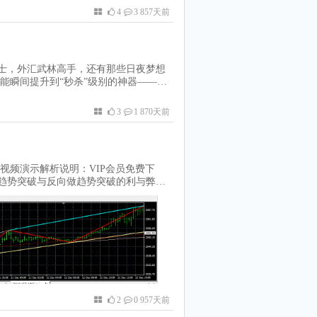
se-a-Lot”的传说在继续。而真正的胜
4
3 857天前
载：K线稳赢ea
道士，外汇武林高手，还有那些日夜梦想
能瞬间提升到“秒杀”级别的神器——M
。这不是你在微波炉里烤玉米的时间设
的，你没听错，就是秒！秒K线图的好
3
1 870天前
可以透过秒K线图捕捉到市场的每一个细
赚钱的机会。2. 快速反应，秒入秒
就像是在玩一个“现实版”的节奏大师游
层次：秒K线图就像是给市场做了一个CT
视频演示解析说明：VIP会员免费下
器，让你在交易中总是走在别人前面。
做趋势突破与反向做趋势突破的利与弊趋
你就能够更冷静地应对。不再是那个因为
时候也会变成敌人，尤其是当它出现假
师。5. 策略测试，秒速优化：秒K线
位后，没有继续沿着突破的方向运行，
略，确保它们在市场的激烈战斗中能够
交易者的损失，而给逆势交易者带来机
”的K线图，那你就OUT啦！快来试试
我们应该顺势做突破，还是反向做突破
记住，交易就像是一场没有硝烟的战争，
势做突破顺势做突破，就是在价格突破
你来闯！MT4秒K线图下载：MT4秒K
这种策略的优点是，如果突破是真实
顺势做突破也比较符合市场的惯性，因
或阻力。顺势做突破的缺点是，如果突
势做突破也需要较高的技术水平，因为
2
0 957天前
。如果我们盲目地追随每一个突破，那