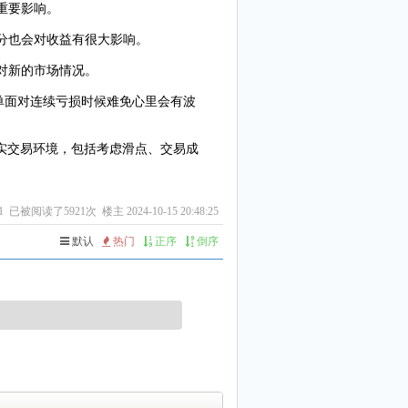
重要影响。
部分也会对收益有很大影响。
对新的市场情况。
单面对连续亏损时候难免心里会有波
实交易环境，包括考虑滑点、交易成
1
已被阅读了5921次 楼主 2024-10-15 20:48:25
默认
热门
正序
倒序