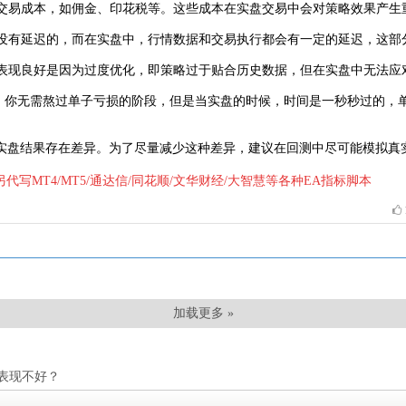
虑交易成本，如佣金、印花税等。这些成本在实盘交易中会对策略效果产生
据是没有延迟的，而在实盘中，行情数据和交易执行都会有一定的延迟，这
测中表现良好是因为过度优化，即策略过于贴合历史数据，但在实盘中无法应
了，你无需熬过单子亏损的阶段，但是当实盘的时候，时间是一秒秒过的，
实盘结果存在差异。为了尽量减少这种差异，建议在回测中尽可能模拟真
44 另代写MT4/MT5/通达信/同花顺/文华财经/大智慧等各种EA指标脚本
加载更多 »
表现不好？