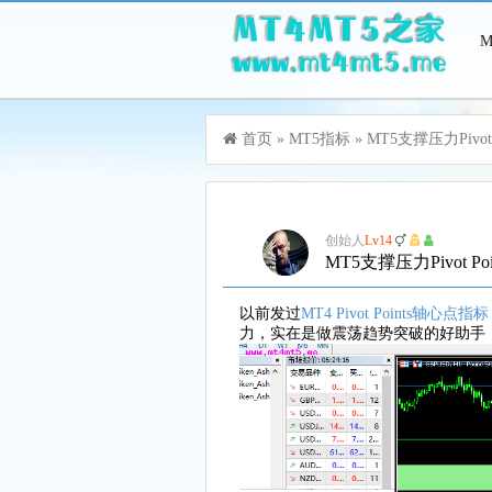
游客，您好！您可以
登录
或
注册
首页
»
MT5指标
»
MT5支撑压力Pivot
创始人
Lv14
MT5支撑压力Pivot 
以前发过
MT4 Pivot Points轴心点指标
力，实在是做震荡趋势突破的好助手