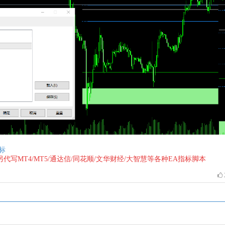
指标
44 另代写MT4/MT5/通达信/同花顺/文华财经/大智慧等各种EA指标脚本