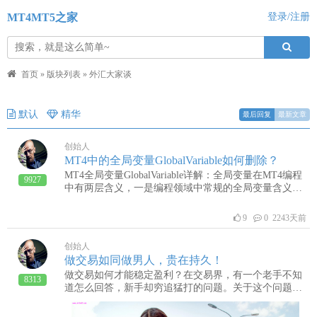
MT4MT5之家
登录/注册
首页
»
版块列表
»
外汇大家谈
默认
精华
最后回复
最新文章
创始人
MT4中的全局变量GlobalVariable如何删除？
MT4全局变量GlobalVariable详解：全局变量在MT4编程
9927
中有两层含义，一是编程领域中常规的全局变量含义，
即独立于所有函数之外定义的变量，生命周期覆盖整个
程序；还有一个就是MT4中独有的：在同一MT4客户端
9
0 2243天前
内，所有的指标、脚本和EA都可共享同一全局变量：这
里的 客户端全局变量 不要与MQL4程序中定义的 全局
创始人
变量 混淆。最后访问的 "客户端全局变量" 可以在客户
做交易如同做男人，贵在持久！
端内保存4个星期，然后将自动删除。对于 "客户端全局
做交易如何才能稳定盈利？在交易界，有一个老手不知
变量" 的访问不仅仅是新值的设定，也可以对其进行读
8313
道怎么回答，新手却穷追猛打的问题。关于这个问题，
取。在客户端启动的所有MQL4程序可以同时访问 "客
往下细分还有很多个版本，例如：如何才能每月稳定赚
户端全局变量"。GlobalVariableCheck() – 检查全局变量
两万；如何每周稳定赚五千。我觉得，能把稳定收益细
是否存在GlobalVariableDel() – 删除全局变量