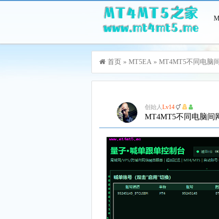
游客，您好！您可以
登录
或
注册
首页
»
MT5EA
»
MT4MT5不同电
创始人
Lv14
MT4MT5不同电脑