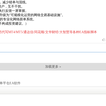
由，减少错单与混线。
同用户，互不干扰。
执行反馈一屏掌握。
”升级为“可规模化运营的网络交易基础设施”。
你的专业化网络跟单系统。
不构成投资建议。）
44 另代写MT4/MT5/通达信/同花顺/文华财经/大智慧等各种EA指标脚本
加载更多 »
单平仓EA软件