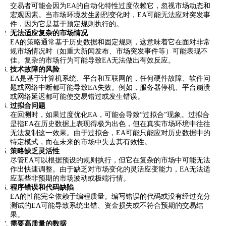
交易者可能会因为EA的自动化特性过度依赖它，忽视市场动态和
宏观因素。当市场环境发生剧烈变化时，EA可能无法应对突发事
件，因为它是基于预定规则执行的。
无法适应复杂的市场情况
EA的策略通常基于历史数据和固定规则，这意味着它在面对非常
规市场情况时（如重大新闻发布、市场突发事件等）可能表现不
佳。复杂的市场行为可能导致EA无法做出有效反应。
技术故障的风险
EA是基于计算机系统、平台和互联网的，任何硬件故障、软件问
题或网络中断都可能导致EA失效。例如，服务器停机、平台崩溃
或网络延迟都可能使交易错过或发生错误。
过拟合问题
在回测时，如果过度优化EA，可能会导致“过拟合”现象。过拟合
是指EA在历史数据上表现得极为出色，但在真实市场环境中往往
无法复制这一效果。由于过拟合，EA可能只能应对历史数据中的
特定模式，而在未来的市场中失去其有效性。
策略缺乏灵活性
尽管EA可以根据预设的规则执行，但它在复杂的市场中可能无法
作出快速调整。由于缺乏对市场变化的灵活应变能力，EA无法适
应某些非预期的市场波动或极端行情。
程序错误和代码缺陷
EA的性能完全依赖于编程质量。编写错误的代码或没有经过充分
测试的EA可能导致系统出错、资金损失或不符合预期的交易结
果。
需要高质量的数据