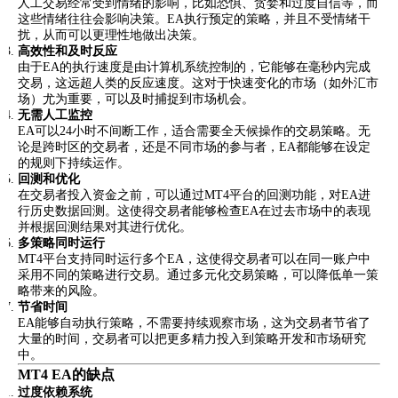
人工交易经常受到情绪的影响，比如恐惧、贪婪和过度自信等，而
这些情绪往往会影响决策。EA执行预定的策略，并且不受情绪干
扰，从而可以更理性地做出决策。
高效性和及时反应
由于EA的执行速度是由计算机系统控制的，它能够在毫秒内完成
交易，这远超人类的反应速度。这对于快速变化的市场（如外汇市
场）尤为重要，可以及时捕捉到市场机会。
无需人工监控
EA可以24小时不间断工作，适合需要全天候操作的交易策略。无
论是跨时区的交易者，还是不同市场的参与者，EA都能够在设定
的规则下持续运作。
回测和优化
在交易者投入资金之前，可以通过MT4平台的回测功能，对EA进
行历史数据回测。这使得交易者能够检查EA在过去市场中的表现
并根据回测结果对其进行优化。
多策略同时运行
MT4平台支持同时运行多个EA，这使得交易者可以在同一账户中
采用不同的策略进行交易。通过多元化交易策略，可以降低单一策
略带来的风险。
节省时间
EA能够自动执行策略，不需要持续观察市场，这为交易者节省了
大量的时间，交易者可以把更多精力投入到策略开发和市场研究
中。
MT4 EA的缺点
过度依赖系统