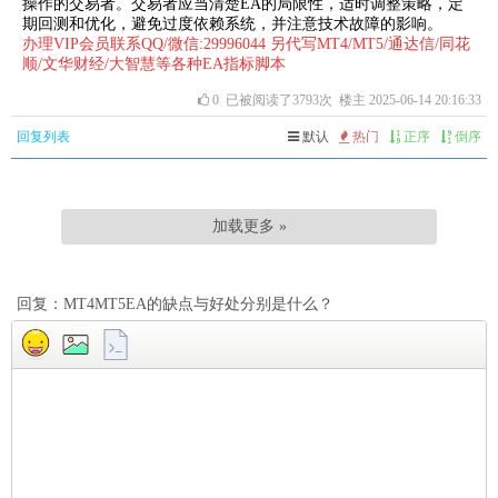
操作的交易者。交易者应当清楚EA的局限性，适时调整策略，定
期回测和优化，避免过度依赖系统，并注意技术故障的影响。
办理VIP会员联系QQ/微信:29996044 另代写MT4/MT5/通达信/同花
顺/文华财经/大智慧等各种EA指标脚本
0
已被阅读了3793次 楼主 2025-06-14 20:16:33
回复列表
默认
热门
正序
倒序
加载更多 »
回复：MT4MT5EA的缺点与好处分别是什么？