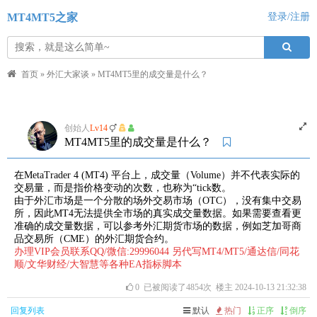
MT4MT5之家
登录/注册
首页
»
外汇大家谈
»
MT4MT5里的成交量是什么？
创始人
Lv14
MT4MT5里的成交量是什么？
在MetaTrader 4 (MT4) 平台上，成交量（Volume）并不代表实际的
交易量，而是指价格变动的次数，也称为“tick数。
由于外汇市场是一个分散的场外交易市场（OTC），没有集中交易
所，因此MT4无法提供全市场的真实成交量数据。如果需要查看更
准确的成交量数据，可以参考外汇期货市场的数据，例如芝加哥商
品交易所（CME）的外汇期货合约。
办理VIP会员联系QQ/微信:29996044 另代写MT4/MT5/通达信/同花
顺/文华财经/大智慧等各种EA指标脚本
0
已被阅读了4854次 楼主 2024-10-13 21:32:38
回复列表
默认
热门
正序
倒序